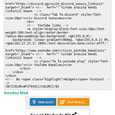
href="https://discord.gg/sizin_discord_sunucu_linkiniz" 
target="_blank"> <!--  herf="" tırnak arasına kendi 
linkinizi koyun  -->

                <i class="fab fa-discord" style="font-
size:18px"></i> Discord Sunucumuz</a>

            <br>

            <!--  YouTube linki -->

            <a style="display:block;font-size:18px;font-
weight:500;text-align:center;border-
radius:8px;padding:5px;background: rgb(255,0,0);

    background: linear-gradient(90deg, rgba(255,0,0,1) 0%, 
rgba(162,27,27,1) 100%);text-decoration:none;color:#fff;"

href="https://www.youtube.com/c/sizin_youtube_kanaliniz" 
target="_blank"> <!--  herf="" tırnak arasına kendi 
linkinizi koyun  -->

                <i class="fa fa-youtube-play" style="font-
size:18px"></i> YouTube Kanalımız</a>

        </div>

    </div>

</div>

<!--  Bu <span class="highlight">Widget</span> Scorpiol  -
->

Gündüz Mod