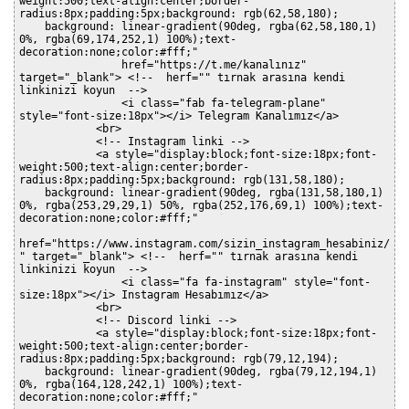
weight:500;text-align:center;border-
radius:8px;padding:5px;background: rgb(62,58,180);

    background: linear-gradient(90deg, rgba(62,58,180,1) 
0%, rgba(69,174,252,1) 100%);text-
decoration:none;color:#fff;"

                href="https://t.me/kanalınız" 
target="_blank"> <!--  herf="" tırnak arasına kendi 
linkinizi koyun  -->

                <i class="fab fa-telegram-plane" 
style="font-size:18px"></i> Telegram Kanalımız</a>

            <br>

            <!-- Instagram linki -->

            <a style="display:block;font-size:18px;font-
weight:500;text-align:center;border-
radius:8px;padding:5px;background: rgb(131,58,180);

    background: linear-gradient(90deg, rgba(131,58,180,1) 
0%, rgba(253,29,29,1) 50%, rgba(252,176,69,1) 100%);text-
decoration:none;color:#fff;"

href="https://www.instagram.com/sizin_instagram_hesabiniz/
" target="_blank"> <!--  herf="" tırnak arasına kendi 
linkinizi koyun  -->

                <i class="fa fa-instagram" style="font-
size:18px"></i> Instagram Hesabımız</a>

            <br>

            <!-- Discord linki -->

            <a style="display:block;font-size:18px;font-
weight:500;text-align:center;border-
radius:8px;padding:5px;background: rgb(79,12,194);

    background: linear-gradient(90deg, rgba(79,12,194,1) 
0%, rgba(164,128,242,1) 100%);text-
decoration:none;color:#fff;"
