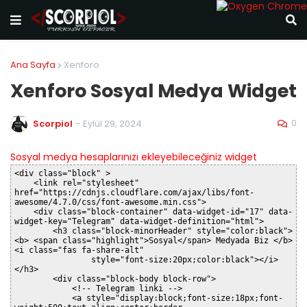
Ana Sayfa
Xenforo
Xenforo Sosyal Medya Widget
0
Scorpiol
-
Eylül 29, 2024
Sosyal medya hesaplarınızı ekleyebileceğiniz widget
<div class="block" >

    <link rel="stylesheet" 
href="https://cdnjs.cloudflare.com/ajax/libs/font-
awesome/4.7.0/css/font-awesome.min.css">

    <div class="block-container" data-widget-id="17" data-
widget-key="Telegram" data-widget-definition="html">

        <h3 class="block-minorHeader" style="color:black"> 
<b> <span class="highlight">Sosyal</span> Medyada Biz </b>
<i class="fas fa-share-alt"

                style="font-size:20px;color:black"></i> 
</h3>

        <div class="block-body block-row">

            <!-- Telegram linki -->

            <a style="display:block;font-size:18px;font-