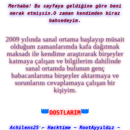
Merhaba! Bu sayfaya geldiğine göre beni
merak etmişsin.O zaman kendimden biraz
bahsedeyim.
2009 yılında sanal ortama başlayıp müsait
olduğum zamanlarımda kafa dağıtmak
maksadı ile kendime araştırarak birşeyler
katmaya çalışan ve bilgilerim dahilinde
sanal ortamda bulunun genç
babacanlarıma birşeyler aktarmaya ve
sorunlarını cevaplamaya çalışan bir
kişiyim.
👑
👑
DOSTLARIM
Achilens25 ~ Hacktime
~
RootAyyıldız
~