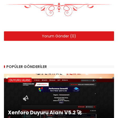
Yorum Gönder (0)
POPÜLER GÖNDERILER
DUYURU ALANI
Xenforo Duyuru Alanı V5.2 🚀