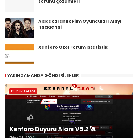
sorunu çözümleri
Alacakaranlık Film Oyuncuları Alayı
Hacklendi
Xenforo Özel Forum İstatistik
YAKIN ZAMANDA GÖNDERILENLER
DUYURU ALANI
Xenforo Duyuru Alanı V5.2 🚀
Ekim 06, 2024