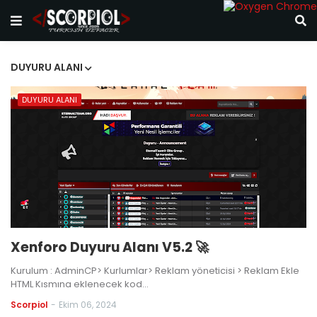
DUYURU ALANI
DUYURU ALANI
Xenforo Duyuru Alanı V5.2 🚀
Kurulum : AdminCP> Kurlumlar> Reklam yöneticisi > Reklam Ekle
HTML Kısmına eklenecek kod…
Scorpiol
-
Ekim 06, 2024