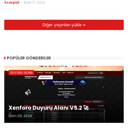
Scorpiol
-
Mart 17, 2023
Diğer yayınları yükle
POPÜLER GÖNDERILER
DUYURU ALANI
Xenforo Duyuru Alanı V5.2 🚀
Ekim 06, 2024