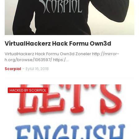
VirtualHackerz Hack Formu Own3d
VirtualHackerz Hack Formu Own3d Zoneler http://mirror-
h.org/browse/1063597/ https:/…
Scorpiol
-
Eylül 16, 2018
HACKED BY SCORPIOL