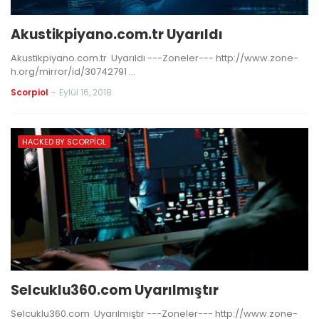
Akustikpiyano.com.tr Uyarıldı
Akustikpiyano.com.tr Uyarıldı ---Zoneler--- http://www.zone-
h.org/mirror/id/30742791 …
Scorpiol
-
Eylül 16, 2018
HACKED BY SCORPIOL
Selcuklu360.com Uyarılmıştır
Selcuklu360.com Uyarılmıştır ---Zoneler--- http://www.zone-