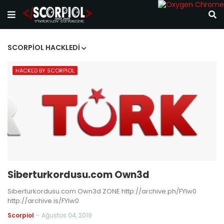
SCORPIOL HACKLEDI
HACKED BY SCORPIOL
Siberturkordusu.com Own3d
Siberturkordusu.com Own3d ZONE http://archive.ph/FYlw0
http://archive.is/FYlw0
Scorpiol
-
Ağustos 04, 2019