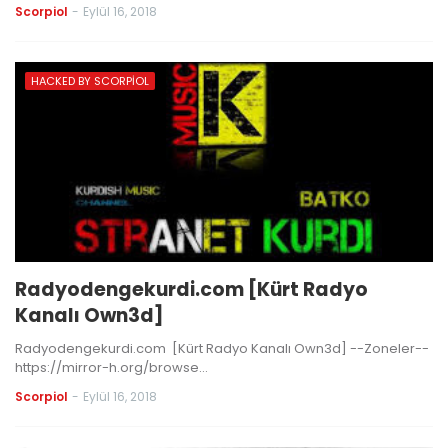
Scorpiol
-
Eylül 16, 2018
HACKED BY SCORPIOL
Radyodengekurdi.com [Kürt Radyo
Kanalı Own3d]
Radyodengekurdi.com [Kürt Radyo Kanalı Own3d] --Zoneler--
https://mirror-h.org/browse…
Scorpiol
-
Eylül 16, 2018