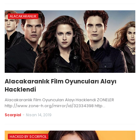
ALACAKARANLIK
Alacakaranlık Film Oyuncuları Alayı
Hacklendi
Alacakaranlık Film Oyuncuları Alayı Hacklendi ZONELER
http://www.zone-h.org/mirror/id/32334398 http…
Scorpiol
-
Nisan 14, 2019
HACKED BY SCORPIOL