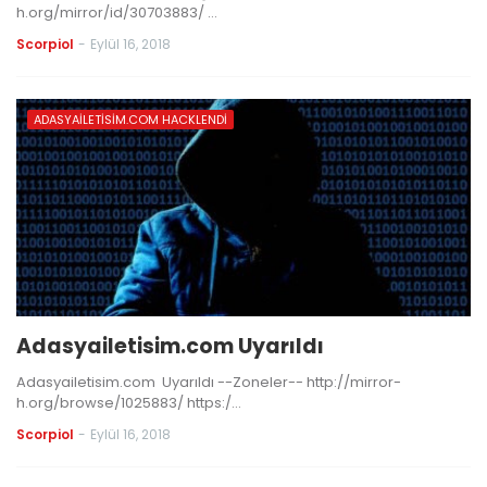
h.org/mirror/id/30703883/ …
Scorpiol
-
Eylül 16, 2018
ADASYAILETISIM.COM HACKLENDI
Adasyailetisim.com Uyarıldı
Adasyailetisim.com Uyarıldı --Zoneler-- http://mirror-
h.org/browse/1025883/ https:/…
Scorpiol
-
Eylül 16, 2018