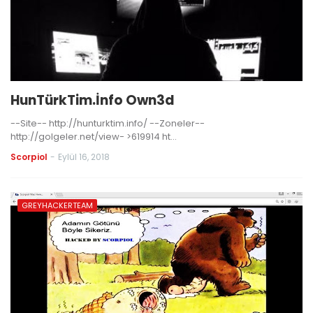
HunTürkTim.İnfo Own3d
--Site-- http://hunturktim.info/ --Zoneler--
http://golgeler.net/view- >619914 ht…
Scorpiol
-
Eylül 16, 2018
GREYHACKERTEAM