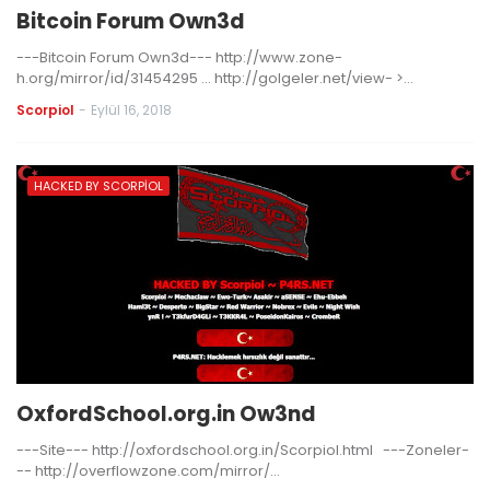
Bitcoin Forum Own3d
---Bitcoin Forum Own3d--- http://www.zone-
h.org/mirror/id/31454295 … http://golgeler.net/view- >…
Scorpiol
-
Eylül 16, 2018
HACKED BY SCORPIOL
OxfordSchool.org.in Ow3nd
---Site--- http://oxfordschool.org.in/Scorpiol.html ---Zoneler-
-- http://overflowzone.com/mirror/…