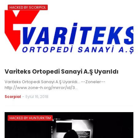
HACKED BY SCORPIOL
Variteks Ortopedi Sanayi A.Ş Uyarıldı
Variteks Ortopedi Sanayi A.Ş Uyarıldı... --Zoneler--
http://www.zone-h.org/mirror/id/3…
Scorpiol
-
Eylül 16, 2018
HACKED BY HUNTURKTIM