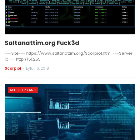
Saltanattim.org Fuck3d
---Site--- https://www.saltanattim.org/Scorpiol.html ---Server
İp--- http://51.255…
Scorpiol
-
Eylül 16, 2018
AKUSTIKPIYANO