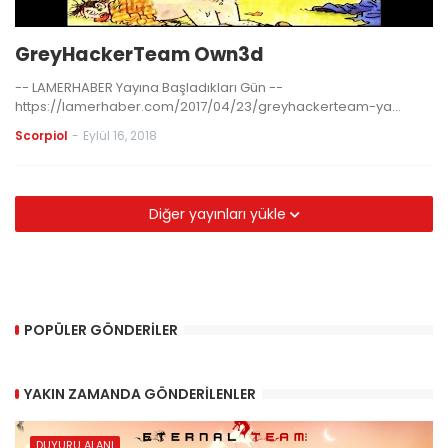
GreyHackerTeam Own3d
-- LAMERHABER Yayına Başladıkları Gün --
https://lamerhaber.com/2017/04/23/greyhackerteam-ya…
Scorpiol
-
Eylül 16, 2018
Diğer yayınları yükle
POPÜLER GÖNDERILER
YAKIN ZAMANDA GÖNDERILENLER
DUYURU ALANI