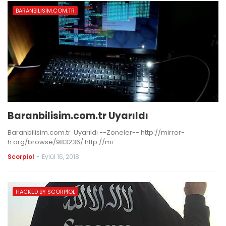
BARANBILISIM.COM.TR
Baranbilisim.com.tr Uyarıldı
Baranbilisim.com.tr Uyarıldı --Zoneler-- http://mirror-
h.org/browse/983236/ http://mi…
Scorpiol
-
Eylül 16, 2018
HACKED BY SCORPIOL