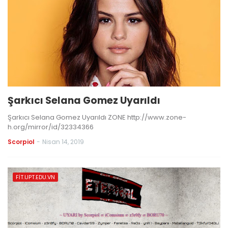
Şarkıcı Selana Gomez Uyarıldı
Şarkıcı Selana Gomez Uyarıldı ZONE http://www.zone-
h.org/mirror/id/32334366
Scorpiol
-
Nisan 14, 2019
FIT.UPT.EDU.VN