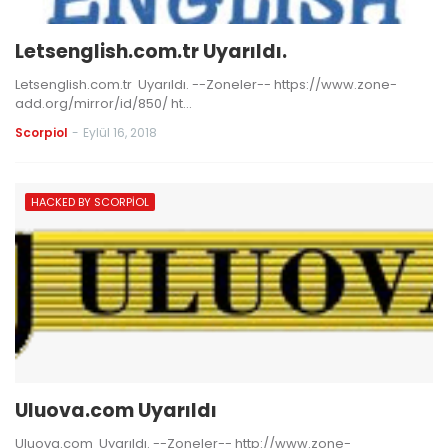
Letsenglish.com.tr Uyarıldı.
Letsenglish.com.tr Uyarıldı. --Zoneler-- https://www.zone-
add.org/mirror/id/850/ ht…
Scorpiol
-
Eylül 16, 2018
HACKED BY SCORPIOL
Uluova.com Uyarıldı
Uluova.com Uyarıldı. --Zoneler-- http://www.zone-