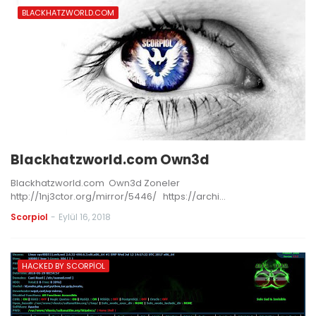
BLACKHATZWORLD.COM
Blackhatzworld.com Own3d
Blackhatzworld.com Own3d Zoneler
http://1nj3ctor.org/mirror/5446/ https://archi…
Scorpiol
-
Eylül 16, 2018
HACKED BY SCORPIOL