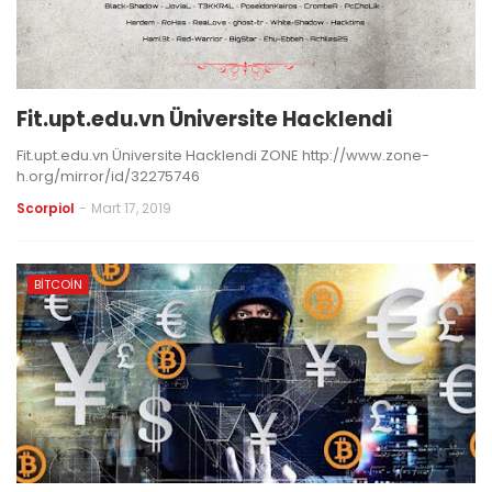
Fit.upt.edu.vn Üniversite Hacklendi
Fit.upt.edu.vn Üniversite Hacklendi ZONE http://www.zone-
h.org/mirror/id/32275746
Scorpiol
-
Mart 17, 2019
BITCOIN