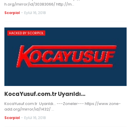
h.org/mirror/id/30383066/ http://m…
Scorpiol
-
Eylül 16, 2018
HACKED BY SCORPIOL
KocaYusuf.com.tr Uyarıldı...
KocaYusuf.com.tr Uyarıldı... ---Zoneler--- https://www.zone-
add.org/mirror/id/1432/ …
Scorpiol
-
Eylül 16, 2018