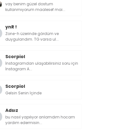
vay benim güzel dostum
kullanmıyorum maalesef mai...
ynR !
Zone-h üzerinde gördüm ve
duygulandım. TG varsa ul...
Scorpiol
İnstagramdan ulaşabilirsiniz soru için
İnstagram A...
Scorpiol
Gelsin Senin İçinde
Adsız
bu nasıl yapılıyor anlamdım hocam
yardım edermisin...