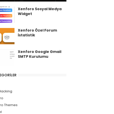
Xenforo Sosyal Medya
Widget
Xenforo Özel Forum
İstatistik
Xenforo Google Gmail
SMTP Kurulumu
EGORILER
Hacking
ro
ro Themes
l