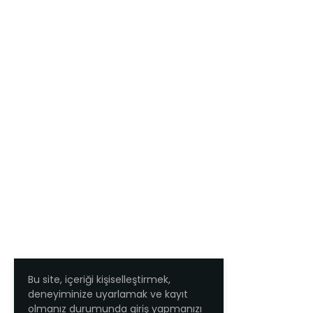
Bu site, içeriği kişiselleştirmek,
deneyiminize uyarlamak ve kayıt
olmanız durumunda giriş yapmanızı