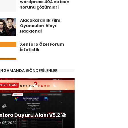
wordpress 404 ve icon
sorunu çözümleri
Alacakaranlık Film
Oyuncuları Alayı
Hacklendi
Xenforo Özel Forum
İstatistik
IN ZAMANDA GÖNDERILENLER
YURU ALANI
nforo Duyuru Alanı V5.2 🚀
m 06, 2024