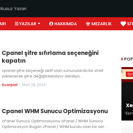
rkusuz Yazarı
ARI
YAZILAR
HAKKIMDA
MEZARLIK
SI
Cpanel şifre sıfırlama seçeneğini
POP
kapatın
cpanel şifre seçeneği aktif olan sunucularda bir shell
DU
yüklenerek şifre değiştirilebiliyor deniliyo…
Scorpiol
-
Mart 28, 2024
Xe
Cpanel WHM Sunucu Optimizasyonu
Eki
cPanel Sunucu Optimizasyonu cPanel / WHM Sunucu
Optimizasyon Bugün cPanel / WHM kurulu olan bir ser…