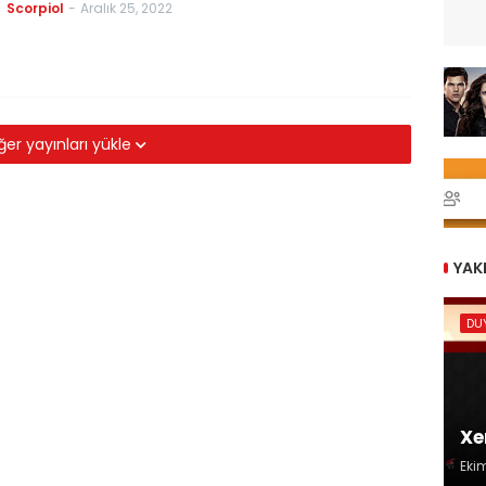
Scorpiol
-
Aralık 25, 2022
ğer yayınları yükle
YAK
DU
Xe
Eki