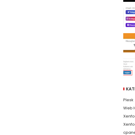
KAT
Plesk
Web 
Xenfo
Xenfo
cpane