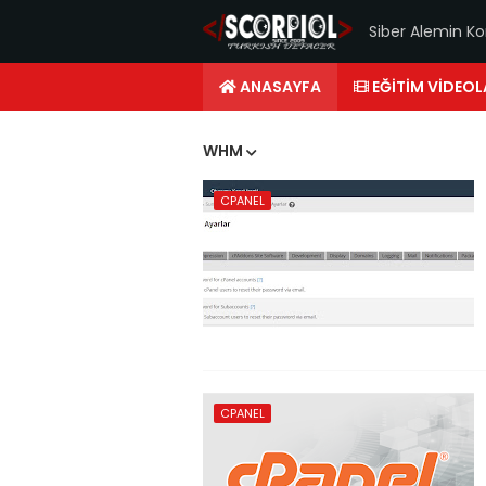
Siber Alemin Ko
ANASAYFA
EĞITIM VIDEOL
WHM
CPANEL
CPANEL