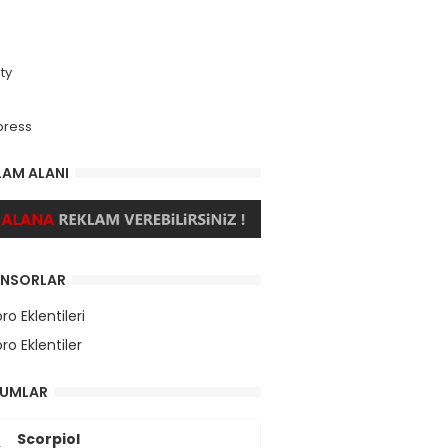
ty
press
LAM ALANI
NSORLAR
ro Eklentileri
ro Eklentiler
UMLAR
Scorpiol