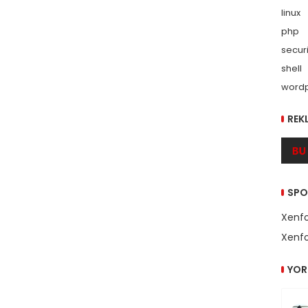
linux
php
securi
shell
word
REK
SPO
Xenfo
Xenfo
YOR